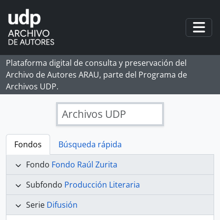
Skip to main content
Togg
Plataforma digital de consulta y preservación del
Archivo de Autores ARAU, parte del Programa de
Archivos UDP.
Archivos UDP
Fondos
Búsqueda rápida
Fondo
Fondo Raúl Zurita
Subfondo
Producción Literaria
Serie
Difusión