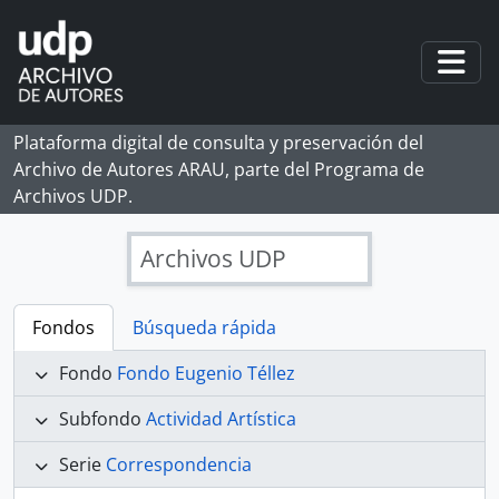
Skip to main content
Togg
Plataforma digital de consulta y preservación del
Archivo de Autores ARAU, parte del Programa de
Archivos UDP.
Archivos UDP
Fondos
Búsqueda rápida
Fondo
Fondo Eugenio Téllez
Subfondo
Actividad Artística
Serie
Correspondencia