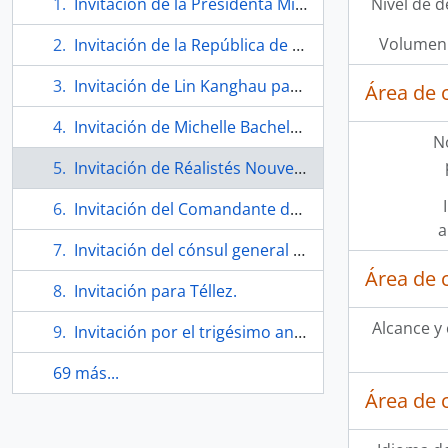
Invitación de la Presidenta Michelle Bachelet a Eugenio Téllez
Nivel de d
Volumen 
Invitación de la República de Nicaragua.
Invitación de Lin Kanghau para Téllez.
Área de 
Invitación de Michelle Bachelet para Eugenio Téllez.
N
Invitación de Réalistés Nouvelles.
Invitación del Comandante de la revolución Daniel Ortega.
a
Invitación del cónsul general de Nicaragua.
Área de 
Invitación para Téllez.
Alcance y
Invitación por el trigésimo aniversario del día de la liberación.
69 más...
Área de 