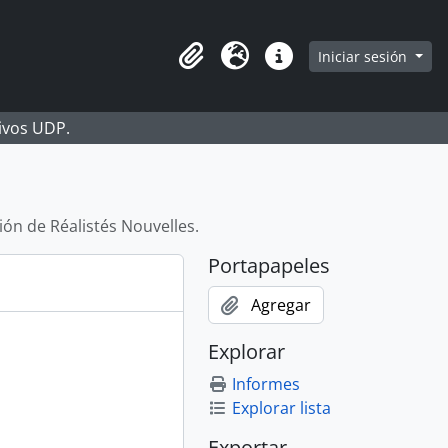
Iniciar sesión
Portapapeles
Idioma
Enlaces rápidos
hivos UDP.
ción de Réalistés Nouvelles.
Portapapeles
Agregar
Explorar
Informes
Explorar lista
Exportar