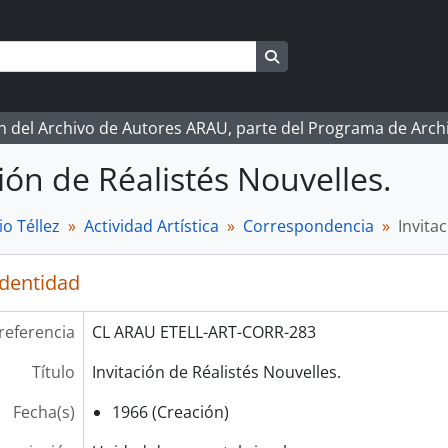
Search in browse page
ón del Archivo de Autores ARAU, parte del Programa de Arc
ción de Réalistés Nouvelles.
o Téllez
Actividad Artística
Correspondencia
Invita
identidad
referencia
CL ARAU ETELL-ART-CORR-283
Título
Invitación de Réalistés Nouvelles.
Fecha(s)
1966 (Creación)