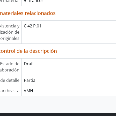
l material
francés
materiales relacionados
xistencia y
C.42 P.01
lización de
originales
ontrol de la descripción
Estado de
Draft
laboración
 de detalle
Partial
 archivista
VMH