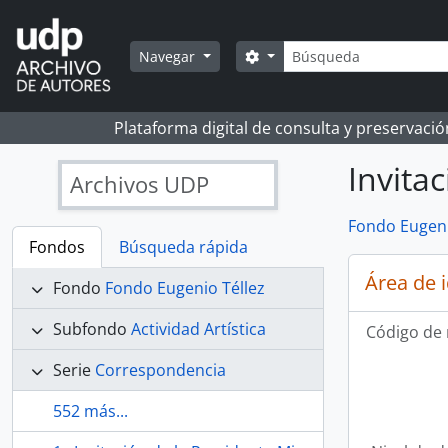
Skip to main content
Búsqueda
Search options
Navegar
Plataforma digital de consulta y preservaci
Invita
Archivos UDP
Fondo Eugeni
Fondos
Búsqueda rápida
Área de 
Fondo
Fondo Eugenio Téllez
Subfondo
Actividad Artística
Código de 
Serie
Correspondencia
552 más...