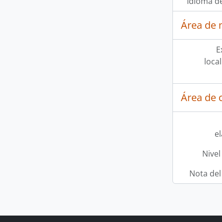
Idioma de
Área de 
E
loca
Área de c
e
Nivel
Nota del