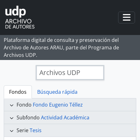
Skip to main content
Togg
Plataforma digital de consulta y preservación del
Archivo de Autores ARAU, parte del Programa de
Archivos UDP.
Archivos UDP
Fondos
Búsqueda rápida
Fondo
Fondo Eugenio Téllez
Subfondo
Actividad Académica
Serie
Tesis