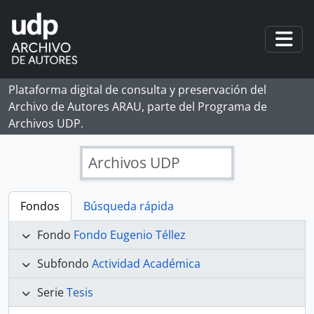
Skip to main content
Togg
Plataforma digital de consulta y preservación del
Archivo de Autores ARAU, parte del Programa de
Archivos UDP.
Archivos UDP
Fondos
Búsqueda rápida
Fondo
Fondo Eugenio Téllez
Subfondo
Actividad Académica
Serie
Tesis