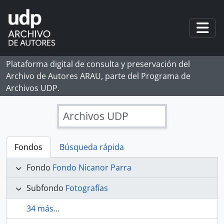
Skip to main content
Togg
Plataforma digital de consulta y preservación del
Archivo de Autores ARAU, parte del Programa de
Archivos UDP.
Archivos UDP
Fondos
Búsqueda rápida
Fondo
Fondo Nicanor Parra
Subfondo
Fotografías
34 más...