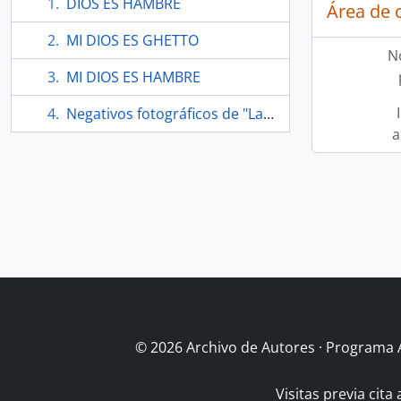
DIOS ES HAMBRE
Área de 
MI DIOS ES GHETTO
N
MI DIOS ES HAMBRE
Negativos fotográficos de "La vida nueva"
a
© 2026 Archivo de Autores · Programa 
Visitas previa cita