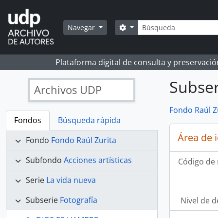
Skip to main content
Búsqueda
Search options
Navegar
Plataforma digital de consulta y preservaci
Subser
Archivos UDP
Fondo Raúl Z
Fondos
Búsqueda rápida
Área de 
Fondo
Fondo Raúl Zurita
Subfondo
Acciones artísticas
Código de 
Serie
La vida nueva
Subserie
Fotografía
Nivel de d