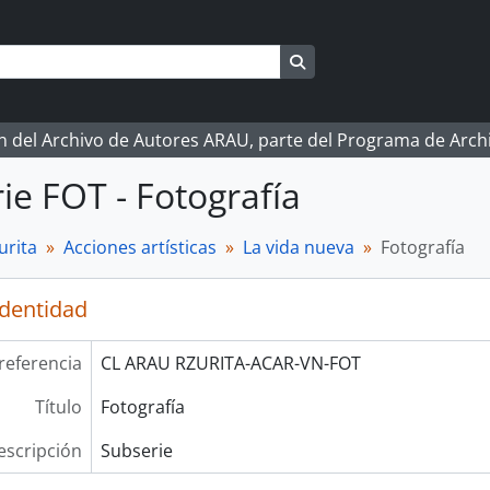
Search in browse page
ón del Archivo de Autores ARAU, parte del Programa de Arc
ie FOT - Fotografía
urita
Acciones artísticas
La vida nueva
Fotografía
identidad
referencia
CL ARAU RZURITA-ACAR-VN-FOT
Título
Fotografía
escripción
Subserie