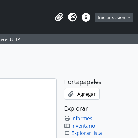
Iniciar sesión
Portapapeles
Idioma
Enlaces rápidos
hivos UDP.
Portapapeles
Agregar
Explorar
Informes
Inventario
Explorar lista