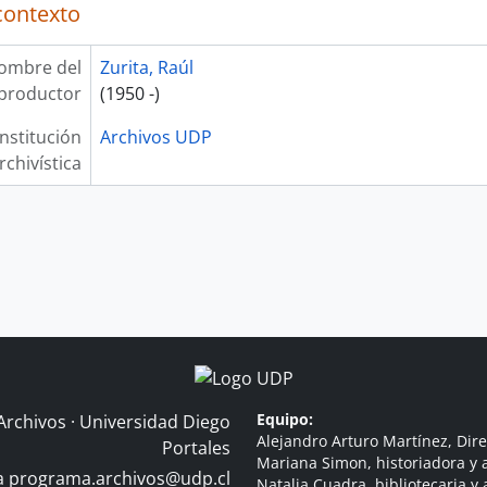
contexto
ombre del
Zurita, Raúl
productor
(1950 -)
Institución
Archivos UDP
rchivística
Equipo:
Archivos · Universidad Diego
Alejandro Arturo Martínez, Dire
Portales
Mariana Simon, historiadora y a
 a
programa.archivos@udp.cl
Natalia Cuadra, bibliotecaria y 