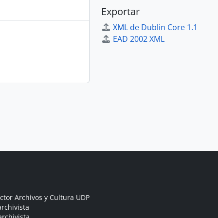
Exportar
XML de Dublin Core 1.1
EAD 2002 XML
ctor Archivos y Cultura UDP
rchivista
archivista