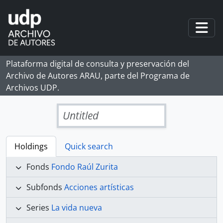
Skip to main content
Togg
Plataforma digital de consulta y preservación del
Archivo de Autores ARAU, parte del Programa de
Archivos UDP.
Untitled
Holdings
Quick search
Fonds
Fondo Raúl Zurita
Subfonds
Acciones artísticas
Series
La vida nueva