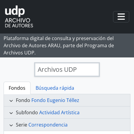
Skip to main content
Togg
Plataforma digital de consulta y preservación del
Archivo de Autores ARAU, parte del Programa de
Archivos UDP.
Archivos UDP
Fondos
Búsqueda rápida
Fondo
Fondo Eugenio Téllez
Subfondo
Actividad Artística
Serie
Correspondencia