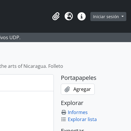
Iniciar sesión
Portapapeles
Idioma
Enlaces rápidos
hivos UDP.
 the arts of Nicaragua. Folleto
Portapapeles
Agregar
Explorar
Informes
Explorar lista
Exportar