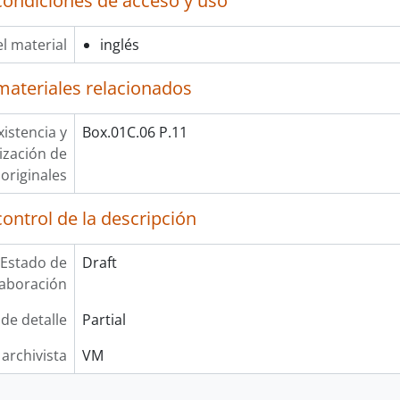
condiciones de acceso y uso
l material
inglés
materiales relacionados
xistencia y
Box.01C.06 P.11
lización de
originales
ontrol de la descripción
Estado de
Draft
laboración
 de detalle
Partial
 archivista
VM