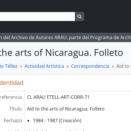
Search in browse page
ón del Archivo de Autores ARAU, parte del Programa de Arc
the arts of Nicaragua. Folleto
o Téllez
Actividad Artística
Correspondencia
Aid to
identidad
referencia
CL ARAU ETELL-ART-CORR-71
Título
Aid to the arts of Nicaragua. Folleto
Fecha(s)
1984 - 1987 (Creación)