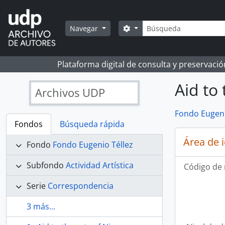
Skip to main content
Búsqueda
Search options
Navegar
Plataforma digital de consulta y preservaci
Aid to 
Archivos UDP
Fondo Eugeni
Fondos
Búsqueda rápida
Área de 
Fondo
Fondo Eugenio Téllez
Subfondo
Actividad Artística
Código de 
Serie
Correspondencia
3 más...