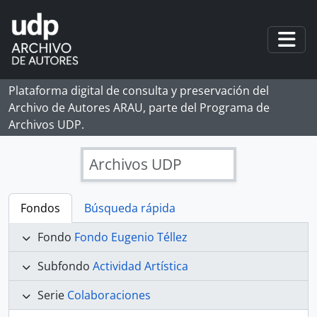
Skip to main content
Togg
Plataforma digital de consulta y preservación del
Archivo de Autores ARAU, parte del Programa de
Archivos UDP.
Archivos UDP
Fondos
Búsqueda rápida
Fondo
Fondo Eugenio Téllez
Subfondo
Actividad Artística
Serie
Colaboraciones