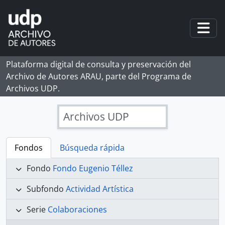
Skip to main content
Togg
Plataforma digital de consulta y preservación del
Archivo de Autores ARAU, parte del Programa de
Archivos UDP.
Archivos UDP
Fondos
Búsqueda rápida
Fondo
Fondo Eugenio Téllez
Subfondo
Actividad Artística
Serie
Colaboraciones