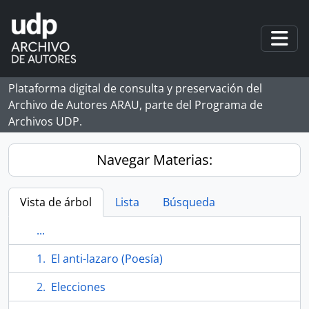
Skip to main content
Togg
Plataforma digital de consulta y preservación del
Archivo de Autores ARAU, parte del Programa de
Archivos UDP.
Navegar Materias:
Vista de árbol
Lista
Búsqueda
...
El anti-lazaro (Poesía)
Elecciones