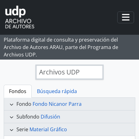
Skip to main content
Togg
Plataforma digital de consulta y preservación del
Archivo de Autores ARAU, parte del Programa de
Archivos UDP.
Archivos UDP
Fondos
Búsqueda rápida
Fondo
Fondo Nicanor Parra
Subfondo
Difusión
Serie
Material Gráfico