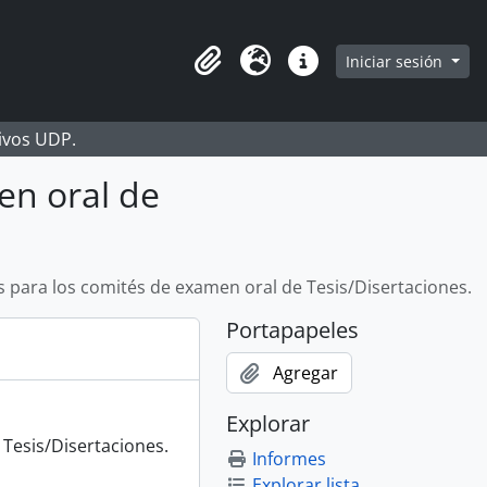
Iniciar sesión
Portapapeles
Idioma
Enlaces rápidos
hivos UDP.
en oral de
s para los comités de examen oral de Tesis/Disertaciones.
Portapapeles
Agregar
Explorar
 Tesis/Disertaciones.
Informes
Explorar lista