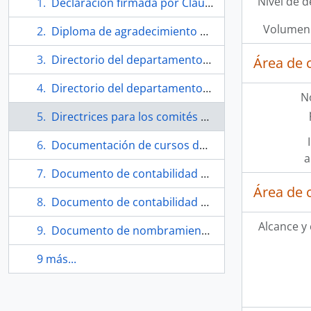
Nivel de d
Declaración firmada por Claudia Serrano y Eugenio Téllez.
Volumen 
Diploma de agradecimiento de Eugenio Téllez.
Directorio del departamento de arte de la University of Illinois.
Área de 
Directorio del departamento de arte de la University of Illinois.
N
Directrices para los comités de examen oral de Tesis/Disertaciones.
Documentación de cursos de la universidad de York.
a
Documento de contabilidad de los fondos gastados para el comité.
Área de 
Documento de contabilidad de los fondos gastados para el comité.
Alcance y
Documento de nombramiento de Téllez.
9 más...