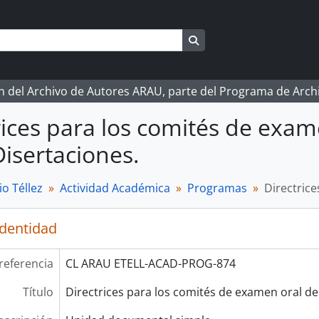
Search in browse page
ón del Archivo de Autores ARAU, parte del Programa de Arc
rices para los comités de exam
Disertaciones.
o Téllez
Actividad Académica
Programas
Directrice
identidad
referencia
CL ARAU ETELL-ACAD-PROG-874
Título
Directrices para los comités de examen oral de