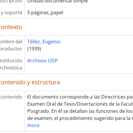
escripción
Unidad documental simple
y soporte
5 páginas_papel
contexto
ombre del
Téllez, Eugenio
productor
(1939)
Institución
Archivos UDP
rchivística
contenido y estructura
 contenido
El documento corresponde a las Directrices pa
Examen Oral de Tesis/Disertaciones de la Facul
Posgrado. En él se detallan las funciones de l
de examen; el procedimiento sugerido para la r
more