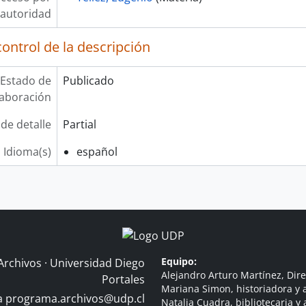
autoridad
ontrol de la descripción
Estado de
Publicado
laboración
 de detalle
Partial
Idioma(s)
español
Equipo:
Archivos · Universidad Diego
Alejandro Arturo Martínez, Dire
Portales
Mariana Simon, historiadora y a
 a
programa.archivos@udp.cl
Natalia Cuadra, bibliotecaria y 