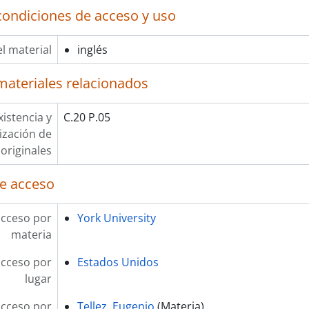
condiciones de acceso y uso
l material
inglés
materiales relacionados
xistencia y
C.20 P.05
lización de
originales
e acceso
acceso por
York University
materia
acceso por
Estados Unidos
lugar
acceso por
Tellez, Eugenio
(Materia)