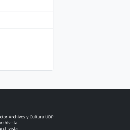
ctor Archivos y Cultura UDP
rchivista
archivista