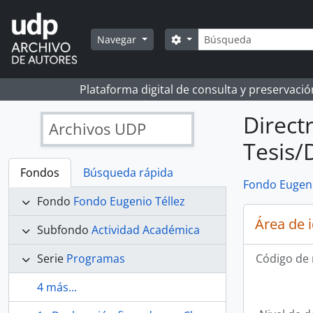
Skip to main content
Búsqueda
Search options
Navegar
Plataforma digital de consulta y preservaci
Direct
Archivos UDP
Tesis/
Fondos
Búsqueda rápida
Fondo Eugeni
Fondo
Fondo Eugenio Téllez
Área de 
Subfondo
Actividad Académica
Serie
Programas
Código de 
4 más...