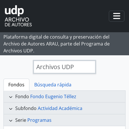
Skip to main content
Togg
Plataforma digital de consulta y preservación del
Archivo de Autores ARAU, parte del Programa de
Archivos UDP.
Archivos UDP
Fondos
Búsqueda rápida
Fondo
Fondo Eugenio Téllez
Subfondo
Actividad Académica
Serie
Programas