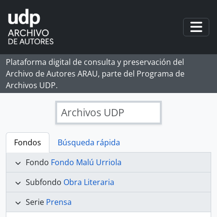
Skip to main content
Togg
Plataforma digital de consulta y preservación del
Archivo de Autores ARAU, parte del Programa de
Archivos UDP.
Archivos UDP
Fondos
Búsqueda rápida
Fondo
Fondo Malú Urriola
Subfondo
Obra Literaria
Serie
Prensa