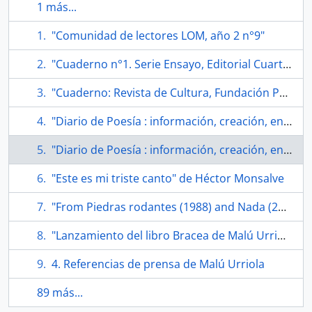
1 más...
"Comunidad de lectores LOM, año 2 n°9"
"Cuaderno n°1. Serie Ensayo, Editorial Cuarto Propio"
"Cuaderno: Revista de Cultura, Fundación Pablo Neruda"
"Diario de Poesía : información, creación, ensayo. Año 23, N° 79"
"Diario de Poesía : información, creación, ensayo. Año 24, N° 81"
"Este es mi triste canto" de Héctor Monsalve
"From Piedras rodantes (1988) and Nada (2003) and Bracea (2007)" de Malú Urriola. Traducido por Anna Deeny Morales
"Lanzamiento del libro Bracea de Malú Urriola, Permio Pablo Neruda 2006"
4. Referencias de prensa de Malú Urriola
89 más...