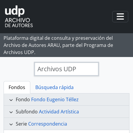
Skip to main content
Togg
Plataforma digital de consulta y preservación del
Archivo de Autores ARAU, parte del Programa de
Archivos UDP.
Archivos UDP
Fondos
Búsqueda rápida
Fondo
Fondo Eugenio Téllez
Subfondo
Actividad Artística
Serie
Correspondencia