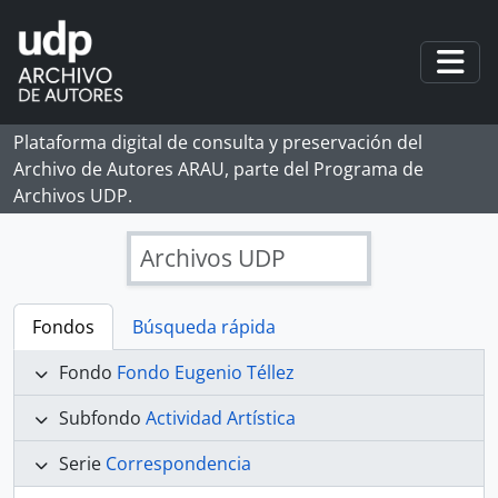
Skip to main content
Togg
Plataforma digital de consulta y preservación del
Archivo de Autores ARAU, parte del Programa de
Archivos UDP.
Archivos UDP
Fondos
Búsqueda rápida
Fondo
Fondo Eugenio Téllez
Subfondo
Actividad Artística
Serie
Correspondencia