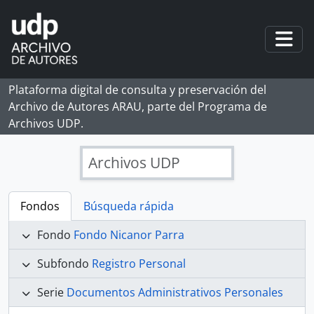
Skip to main content
Togg
Plataforma digital de consulta y preservación del
Archivo de Autores ARAU, parte del Programa de
Archivos UDP.
Archivos UDP
Fondos
Búsqueda rápida
Fondo
Fondo Nicanor Parra
Subfondo
Registro Personal
Serie
Documentos Administrativos Personales