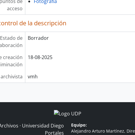
 puntos de
Fotografía
acceso
ontrol de la descripción
Estado de
Borrador
laboración
e creación
18-08-2025
liminación
 archivista
vmh
Equipo:
Archivos · Universidad Diego
Alejandro Arturo Martínez, Dire
Portales