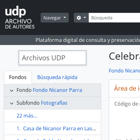
Skip to main content
Búsqueda
Search options
Navegar
Plataforma digital de consulta y preservaci
Celebr
Archivos UDP
Fondo Nicano
Fondos
Búsqueda rápida
Área de 
Fondo
Fondo Nicanor Parra
Subfondo
Fotografías
Código de 
22 más...
Casa de Nicanor Parra en Las Cruces