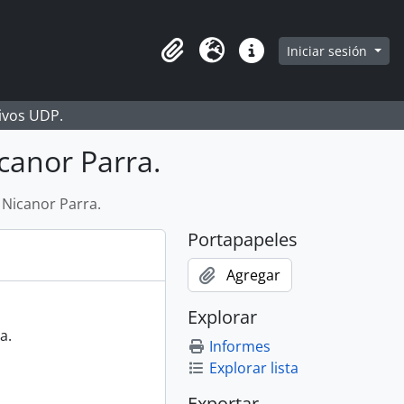
Iniciar sesión
Portapapeles
Idioma
Enlaces rápidos
hivos UDP.
canor Parra.
Nicanor Parra.
Portapapeles
Agregar
Explorar
a.
Informes
Explorar lista
Exportar