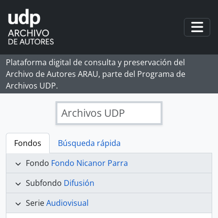
Skip to main content
Togg
Plataforma digital de consulta y preservación del
Archivo de Autores ARAU, parte del Programa de
Archivos UDP.
Archivos UDP
Fondos
Búsqueda rápida
Fondo
Fondo Nicanor Parra
Subfondo
Difusión
Serie
Audiovisual