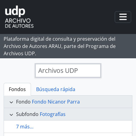
Skip to main content
Togg
Plataforma digital de consulta y preservación del
Archivo de Autores ARAU, parte del Programa de
Archivos UDP.
Archivos UDP
Fondos
Búsqueda rápida
Fondo
Fondo Nicanor Parra
Subfondo
Fotografías
7 más...