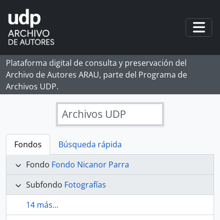
Skip to main content
Togg
Plataforma digital de consulta y preservación del
Archivo de Autores ARAU, parte del Programa de
Archivos UDP.
Archivos UDP
Fondos
Búsqueda rápida
Fondo
Fondo Nicanor Parra
Subfondo
Fotografías
14 más...