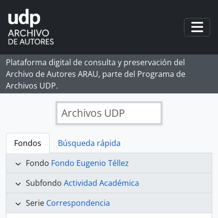
Skip to main content
Togg
Plataforma digital de consulta y preservación del
Archivo de Autores ARAU, parte del Programa de
Archivos UDP.
Archivos UDP
Fondos
Búsqueda rápida
Fondo
Fondo Eugenio Téllez
Subfondo
Actividad Académica
Serie
Correspondencia