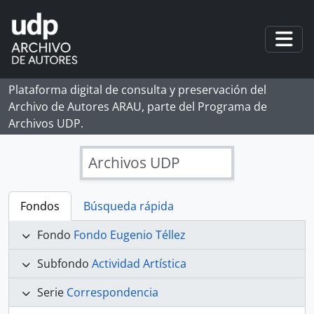
Skip to main content
Togg
Plataforma digital de consulta y preservación del
Archivo de Autores ARAU, parte del Programa de
Archivos UDP.
Archivos UDP
Fondos
Búsqueda rápida
Fondo
Fondo Eugenio Téllez
Subfondo
Actividad Artística
Serie
Correspondencia