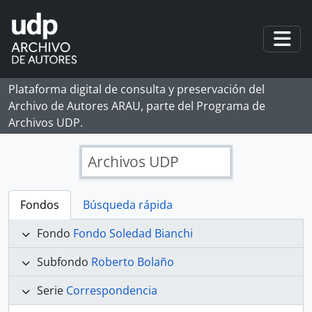
Skip to main content
Togg
Plataforma digital de consulta y preservación del
Archivo de Autores ARAU, parte del Programa de
Archivos UDP.
Archivos UDP
Fondos
Búsqueda rápida
Fondo
Fondo Soledad Bianchi
Subfondo
Roberto Bolaño
Serie
Correspondencia