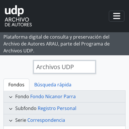
Skip to main content
Togg
Plataforma digital de consulta y preservación del
Archivo de Autores ARAU, parte del Programa de
Archivos UDP.
Archivos UDP
Fondos
Búsqueda rápida
Fondo
Fondo Nicanor Parra
Subfondo
Registro Personal
Serie
Correspondencia