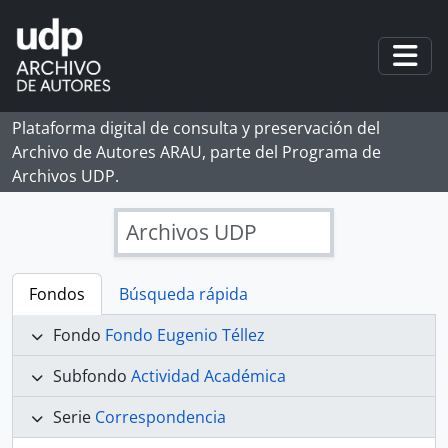
Skip to main content
Togg
Plataforma digital de consulta y preservación del
Archivo de Autores ARAU, parte del Programa de
Archivos UDP.
Archivos UDP
Fondos
Búsqueda rápida
Fondo
Fondo Eugenio Téllez
Subfondo
Actividad Académica
Serie
Correspondencia