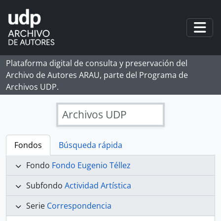
Skip to main content
Togg
Plataforma digital de consulta y preservación del
Archivo de Autores ARAU, parte del Programa de
Archivos UDP.
Archivos UDP
Fondos
Búsqueda rápida
Fondo
Fondo Eugenio Téllez
Subfondo
Actividad Artística
Serie
Correspondencia