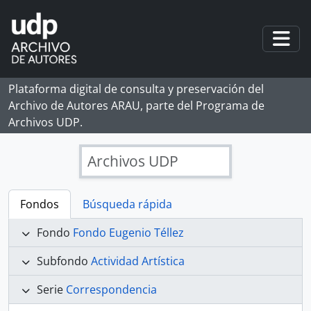
Skip to main content
Togg
Plataforma digital de consulta y preservación del
Archivo de Autores ARAU, parte del Programa de
Archivos UDP.
Archivos UDP
Fondos
Búsqueda rápida
Fondo
Fondo Eugenio Téllez
Subfondo
Actividad Artística
Serie
Correspondencia