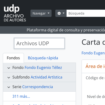
Skip to main content
Búsqueda
Search options
Navegar
Plataforma digital de consulta y preservaci
Carta 
Archivos UDP
Fondo Eugeni
Fondos
Búsqueda rápida
Área de 
Fondo
Fondo Eugenio Téllez
Subfondo
Actividad Artística
Código de 
Serie
Correspondencia
311 más...
Nivel de d