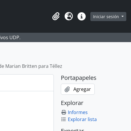
Iniciar sesión
Portapapeles
Idioma
Enlaces rápidos
hivos UDP.
de Marian Britten para Téllez
Portapapeles
Agregar
Explorar
Informes
Explorar lista
Exportar