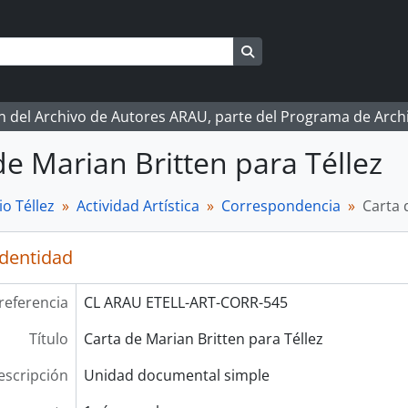
Search in browse page
ón del Archivo de Autores ARAU, parte del Programa de Arc
de Marian Britten para Téllez
o Téllez
Actividad Artística
Correspondencia
Carta 
identidad
referencia
CL ARAU ETELL-ART-CORR-545
Título
Carta de Marian Britten para Téllez
escripción
Unidad documental simple