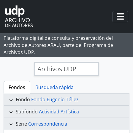
Skip to main content
Togg
Plataforma digital de consulta y preservación del
Archivo de Autores ARAU, parte del Programa de
Archivos UDP.
Archivos UDP
Fondos
Búsqueda rápida
Fondo
Fondo Eugenio Téllez
Subfondo
Actividad Artística
Serie
Correspondencia