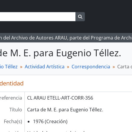
Search in browse page
ón del Archivo de Autores ARAU, parte del Programa de Arc
de M. E. para Eugenio Téllez.
o Téllez
Actividad Artística
Correspondencia
Carta 
identidad
referencia
CL ARAU ETELL-ART-CORR-356
Título
Carta de M. E. para Eugenio Téllez.
Fecha(s)
1976 (Creación)