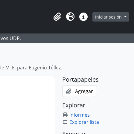
Iniciar sesión
Portapapeles
Idioma
Enlaces rápidos
hivos UDP.
de M. E. para Eugenio Téllez.
Portapapeles
Agregar
Explorar
Informes
Explorar lista
Exportar