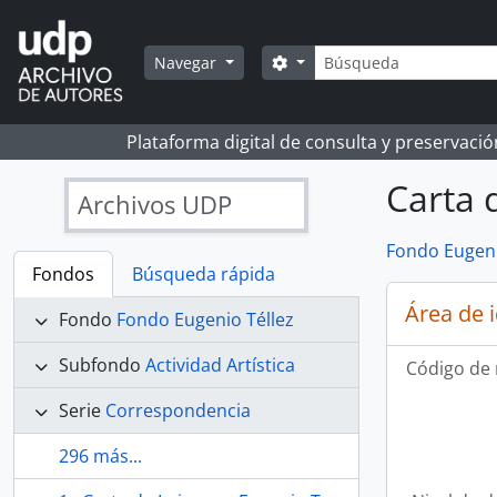
Skip to main content
Búsqueda
Search options
Navegar
Plataforma digital de consulta y preservaci
Carta 
Archivos UDP
Fondo Eugeni
Fondos
Búsqueda rápida
Área de 
Fondo
Fondo Eugenio Téllez
Subfondo
Actividad Artística
Código de 
Serie
Correspondencia
296 más...