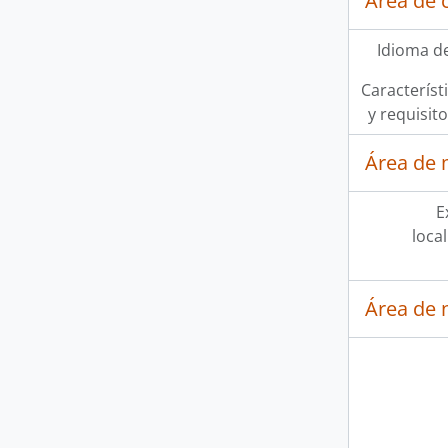
Área de 
Idioma de
Característi
y requisit
Área de 
E
loca
Área de 