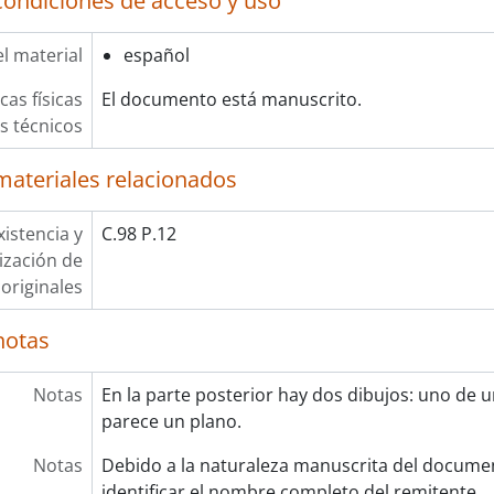
condiciones de acceso y uso
l material
español
cas físicas
El documento está manuscrito.
os técnicos
materiales relacionados
xistencia y
C.98 P.12
lización de
originales
notas
Notas
En la parte posterior hay dos dibujos: uno de u
parece un plano.
Notas
Debido a la naturaleza manuscrita del documen
identificar el nombre completo del remitente.