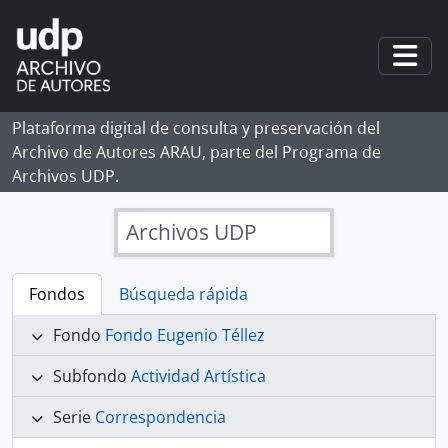
Skip to main content
Togg
Plataforma digital de consulta y preservación del
Archivo de Autores ARAU, parte del Programa de
Archivos UDP.
Archivos UDP
Fondos
Búsqueda rápida
Fondo
Fondo Eugenio Téllez
Subfondo
Actividad Artística
Serie
Correspondencia