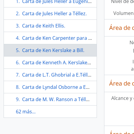
Carta de Jules Heller a Eugenio Téllez y Nick Muszkatel.
Nivel de d
Volumen 
Carta de Jules Heller a Téllez.
Carta de Keith Ellis.
Área de 
Carta de Ken Carpenter para el comité de promoción y titularidad.
N
Carta de Ken Kerslake a Bill.
Carta de Kenneth A. Kerslake para William Schaaf.
a
Carta de L.T. Ghobrial a E.Téllez.
Área de 
Carta de Lyndal Osborne a Eugenio Téllez
Alcance y
Carta de M. W. Ranson a Téllez.
62 más...