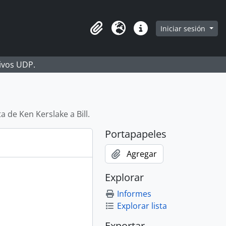
Iniciar sesión
Portapapeles
Idioma
Enlaces rápidos
hivos UDP.
a de Ken Kerslake a Bill.
Portapapeles
Agregar
Explorar
Informes
Explorar lista
Exportar