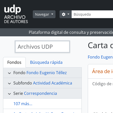
Skip to main content
Búsqueda
Search options
Navegar
Plataforma digital de consulta y preservaci
Carta d
Archivos UDP
Fondo Eugeni
Fondos
Búsqueda rápida
Área de 
Fondo
Fondo Eugenio Téllez
Subfondo
Actividad Académica
Código de 
Serie
Correspondencia
107 más...