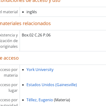
condiciones de acceso y uso
l material
inglés
materiales relacionados
xistencia y
Box.02 C.26 P.06
lización de
originales
e acceso
acceso por
York University
materia
acceso por
Estados Unidos (Gainesville)
lugar
acceso por
Téllez, Eugenio
(Materia)
autoridad