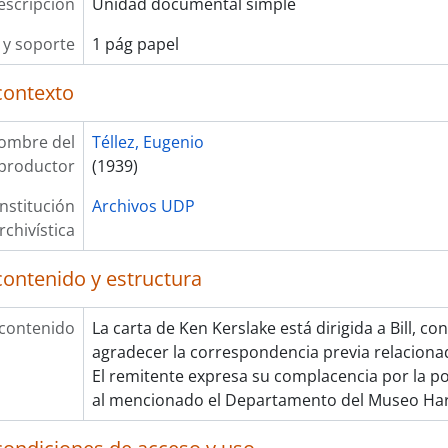
escripción
Unidad documental simple
y soporte
1 pág papel
contexto
ombre del
Téllez, Eugenio
productor
(1939)
Institución
Archivos UDP
rchivística
contenido y estructura
 contenido
La carta de Ken Kerslake está dirigida a Bill, co
agradecer la correspondencia previa relacionad
El remitente expresa su complacencia por la po
al mencionado el Departamento del Museo Har