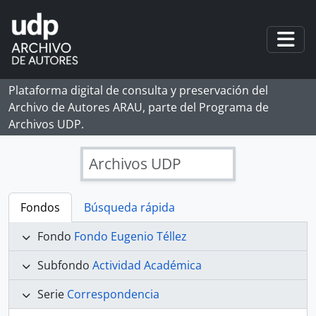
Skip to main content
Togg
Plataforma digital de consulta y preservación del
Archivo de Autores ARAU, parte del Programa de
Archivos UDP.
Archivos UDP
Fondos
Búsqueda rápida
Fondo
Fondo Eugenio Téllez
Subfondo
Actividad Académica
Serie
Correspondencia