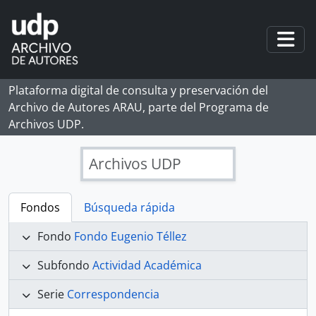
Skip to main content
Togg
Plataforma digital de consulta y preservación del
Archivo de Autores ARAU, parte del Programa de
Archivos UDP.
Archivos UDP
Fondos
Búsqueda rápida
Fondo
Fondo Eugenio Téllez
Subfondo
Actividad Académica
Serie
Correspondencia