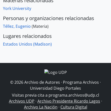
Materias relacionadas
York University
Personas y organizaciones relacionadas
Téllez, Eugenio
(Materia)
Lugares relacionados
Estados Unidos (Madison)
© 2026 Archivo de Autores · Programa Archivos ·
Universidad Diego Portales
Visitas previa cita a
programa.archivos@udp.cl
Archivos UDP
·
Archivo Presidente Ricardo Lagos
·
Archivo La Nación
·
Cultura Digital