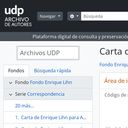
Skip to main content
Búsqueda
Search options
Navegar
Plataforma digital de consulta y preservaci
Carta 
Archivos UDP
Fondo Enriqu
Fondos
Búsqueda rápida
Área de 
Fondo
Fondo Enrique Lihn
Serie
Correspondencia
Código de 
20 más...
Carta de Enrique Lihn para Andrea Lihn