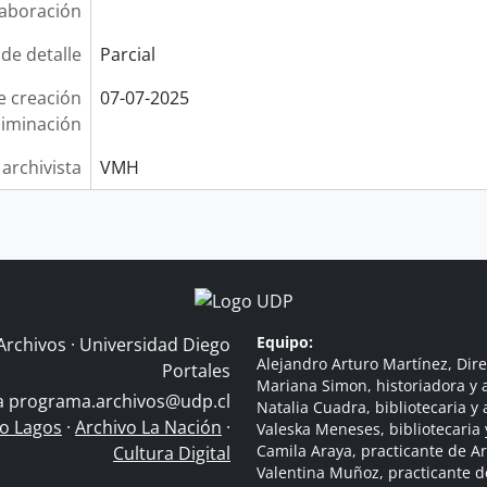
laboración
 de detalle
Parcial
e creación
07-07-2025
liminación
 archivista
VMH
Equipo:
Archivos · Universidad Diego
Alejandro Arturo Martínez, Dire
Portales
Mariana Simon, historiadora y a
 a
programa.archivos@udp.cl
Natalia Cuadra, bibliotecaria y 
do Lagos
·
Archivo La Nación
·
Valeska Meneses, bibliotecaria 
Camila Araya, practicante de A
Cultura Digital
Valentina Muñoz, practicante d