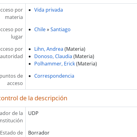
acceso por
Vida privada
materia
acceso por
Chile
»
Santiago
lugar
acceso por
Lihn, Andrea
(Materia)
autoridad
Donoso, Claudia
(Materia)
Polhammer, Erick
(Materia)
 puntos de
Correspondencia
acceso
ontrol de la descripción
cador de la
UDP
institución
Estado de
Borrador