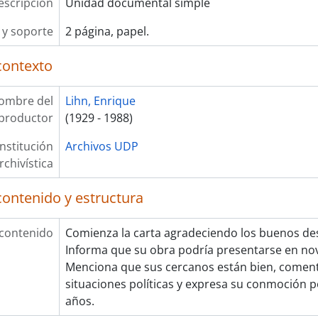
escripción
Unidad documental simple
y soporte
2 página, papel.
contexto
ombre del
Lihn, Enrique
productor
(1929 - 1988)
Institución
Archivos UDP
rchivística
contenido y estructura
 contenido
Comienza la carta agradeciendo los buenos des
Informa que su obra podría presentarse en nov
Menciona que sus cercanos están bien, comen
situaciones políticas y expresa su conmoción 
años.