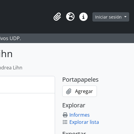
Iniciar sesión
Portapapeles
Idioma
Enlaces rápidos
hivos UDP.
ihn
ndrea Lihn
Portapapeles
Agregar
Explorar
Informes
Explorar lista
Exportar