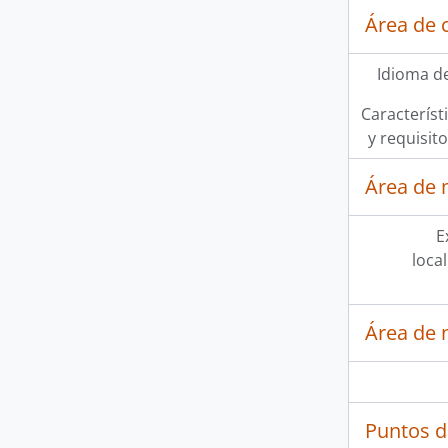
Área de 
Idioma de
Característi
y requisit
Área de 
E
loca
Área de 
Puntos d