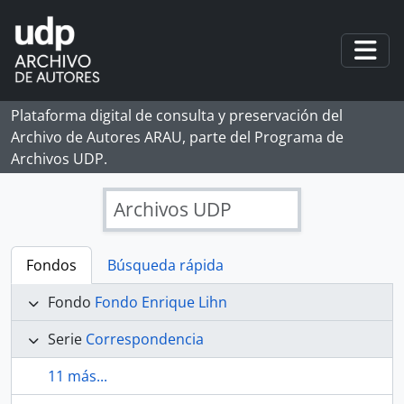
Skip to main content
Togg
Plataforma digital de consulta y preservación del
Archivo de Autores ARAU, parte del Programa de
Archivos UDP.
Archivos UDP
Fondos
Búsqueda rápida
Fondo
Fondo Enrique Lihn
Serie
Correspondencia
11 más...