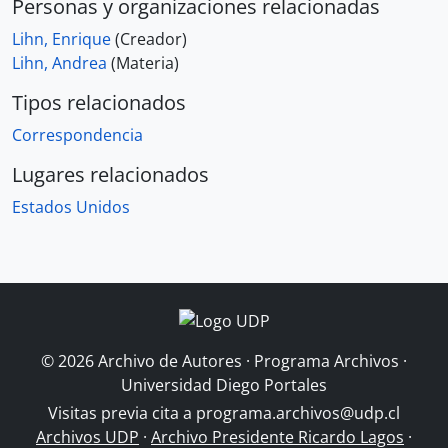
Personas y organizaciones relacionadas
Lihn, Enrique
(Creador)
Lihn, Andrea
(Materia)
Tipos relacionados
Correspondencia
Lugares relacionados
Estados Unidos
© 2026 Archivo de Autores · Programa Archivos ·
Universidad Diego Portales
Visitas previa cita a
programa.archivos@udp.cl
Archivos UDP
·
Archivo Presidente Ricardo Lagos
·