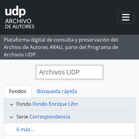
Skip to main content
Togg
Plataforma digital de consulta y preservación del
Archivo de Autores ARAU, parte del Programa de
Archivos UDP.
Archivos UDP
Fondos
Búsqueda rápida
Fondo
Fondo Enrique Lihn
Serie
Correspondencia
6 más...