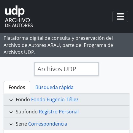
Skip to main content
Togg
Plataforma digital de consulta y preservación del
Archivo de Autores ARAU, parte del Programa de
Archivos UDP.
Archivos UDP
Fondos
Búsqueda rápida
Fondo
Fondo Eugenio Téllez
Subfondo
Registro Personal
Serie
Correspondencia