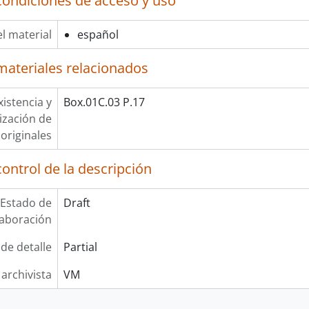
condiciones de acceso y uso
l material
español
materiales relacionados
xistencia y
Box.01C.03 P.17
lización de
originales
ontrol de la descripción
Estado de
Draft
laboración
 de detalle
Partial
 archivista
VM