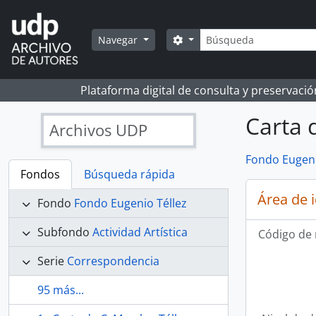
Skip to main content
Búsqueda
Search options
Navegar
Plataforma digital de consulta y preservaci
Carta d
Archivos UDP
Fondo Eugeni
Fondos
Búsqueda rápida
Área de 
Fondo
Fondo Eugenio Téllez
Subfondo
Actividad Artística
Código de 
Serie
Correspondencia
95 más...