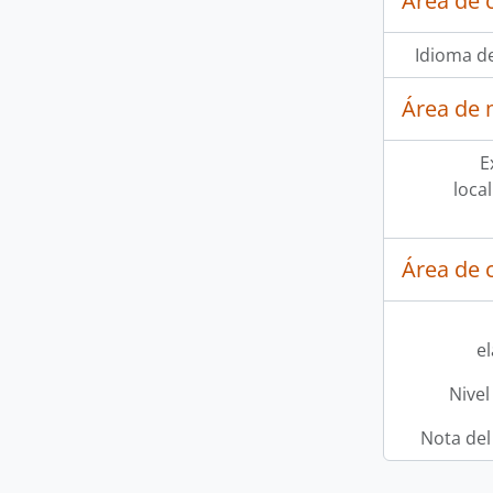
Área de 
Idioma de
Área de 
E
loca
Área de c
e
Nivel
Nota del