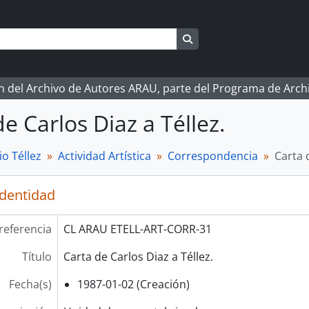
Search in browse page
ón del Archivo de Autores ARAU, parte del Programa de Arc
e Carlos Diaz a Téllez.
o Téllez
Actividad Artística
Correspondencia
Carta 
identidad
referencia
CL ARAU ETELL-ART-CORR-31
Título
Carta de Carlos Diaz a Téllez.
Fecha(s)
1987-01-02 (Creación)