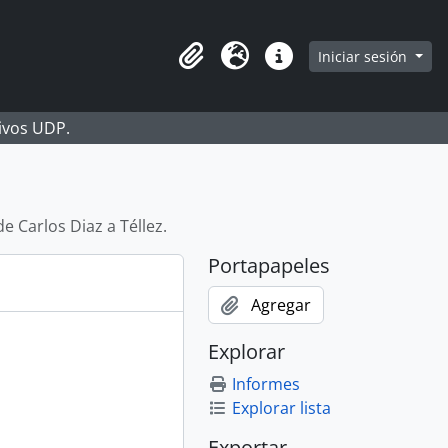
Iniciar sesión
Portapapeles
Idioma
Enlaces rápidos
hivos UDP.
de Carlos Diaz a Téllez.
Portapapeles
Agregar
Explorar
Informes
Explorar lista
Exportar