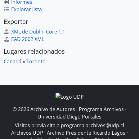
Informes
Explorar lista
Exportar
XML de Dublin Core 1.1
EAD 2002 XML
Lugares relacionados
Canadá
»
Toronto
© 2026 Archivo de Autores · Programa Archivos ·
Universidad Diego Portales
Visitas previa cita a
programa.archivos@udp.cl
Archivos UDP
·
Archivo Presidente Ricardo Lagos
·