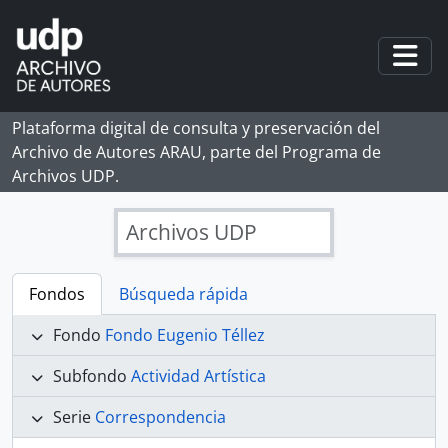
Skip to main content
Togg
Plataforma digital de consulta y preservación del
Archivo de Autores ARAU, parte del Programa de
Archivos UDP.
Archivos UDP
Fondos
Búsqueda rápida
Fondo
Fondo Eugenio Téllez
Subfondo
Actividad Artística
Serie
Correspondencia