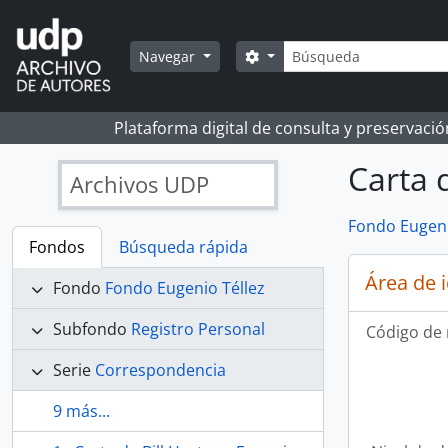
Skip to main content
Búsqueda
Search options
Navegar
Plataforma digital de consulta y preservaci
Carta 
Archivos UDP
Fondo Eugeni
Fondos
Búsqueda rápida
Área de 
Fondo
Fondo Eugenio Téllez
Subfondo
Registro Personal
Código de 
Serie
Correspondencia
9 más...