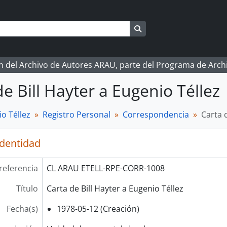
Search in browse page
ón del Archivo de Autores ARAU, parte del Programa de Arc
de Bill Hayter a Eugenio Téllez
o Téllez
Registro Personal
Correspondencia
Carta 
identidad
referencia
CL ARAU ETELL-RPE-CORR-1008
Título
Carta de Bill Hayter a Eugenio Téllez
Fecha(s)
1978-05-12 (Creación)