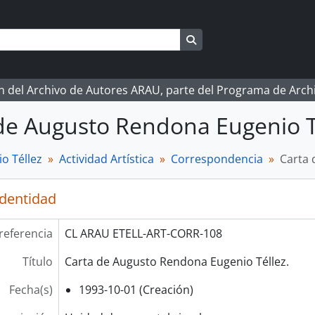
Search in browse page
ón del Archivo de Autores ARAU, parte del Programa de Arc
de Augusto Rendona Eugenio T
o Téllez
Actividad Artística
Correspondencia
Carta 
identidad
referencia
CL ARAU ETELL-ART-CORR-108
Título
Carta de Augusto Rendona Eugenio Téllez.
Fecha(s)
1993-10-01 (Creación)