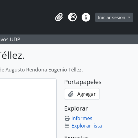
Iniciar sesión
Portapapeles
Idioma
Enlaces rápidos
hivos UDP.
éllez.
de Augusto Rendona Eugenio Téllez.
Portapapeles
Agregar
Explorar
Informes
Explorar lista
Exportar