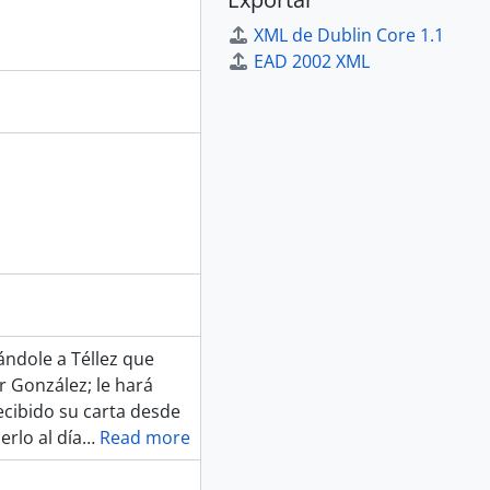
XML de Dublin Core 1.1
EAD 2002 XML
ndole a Téllez que
r González; le hará
ecibido su carta desde
rlo al día
…
Read more