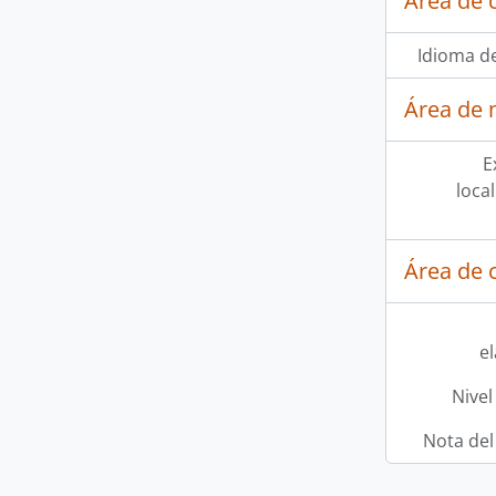
Área de 
Idioma de
Área de 
E
loca
Área de c
e
Nivel
Nota del