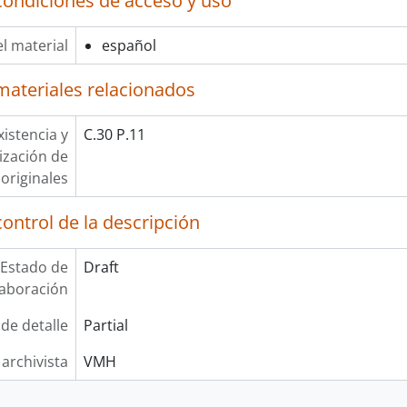
condiciones de acceso y uso
l material
español
materiales relacionados
xistencia y
C.30 P.11
lización de
originales
ontrol de la descripción
Estado de
Draft
laboración
 de detalle
Partial
 archivista
VMH