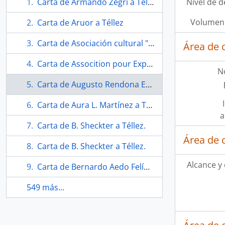
Carta de Armando Zegrí a Téllez.
Nivel de d
Volumen 
Carta de Aruor a Téllez
Carta de Asociación cultural "Julio Cortázar" a Eugenio Téllez y George Manupelli.
Área de 
Carta de Assocition pour Exposition en hommage á Salvador Allende.
N
Carta de Augusto Rendona Eugenio Téllez.
Carta de Aura L. Martínez a Téllez.
a
Carta de B. Sheckter a Téllez.
Área de 
Carta de B. Sheckter a Téllez.
Alcance y
Carta de Bernardo Aedo Felíu a Téllez.
549 más...