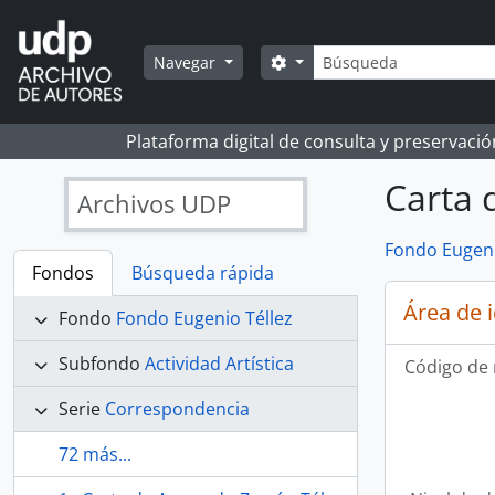
Skip to main content
Búsqueda
Search options
Navegar
Plataforma digital de consulta y preservaci
Carta 
Archivos UDP
Fondo Eugeni
Fondos
Búsqueda rápida
Área de 
Fondo
Fondo Eugenio Téllez
Subfondo
Actividad Artística
Código de 
Serie
Correspondencia
72 más...