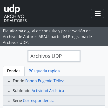
Skip to main content
Togg
Plataforma digital de consulta y preservación del
Archivo de Autores ARAU, parte del Programa de
Archivos UDP.
Archivos UDP
Fondos
Búsqueda rápida
Fondo
Fondo Eugenio Téllez
Subfondo
Actividad Artística
Serie
Correspondencia