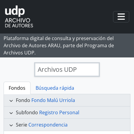
Skip to main content
Togg
Plataforma digital de consulta y preservación del
Archivo de Autores ARAU, parte del Programa de
Archivos UDP.
Archivos UDP
Fondos
Búsqueda rápida
Fondo
Fondo Malú Urriola
Subfondo
Registro Personal
Serie
Correspondencia