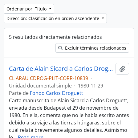
Ordenar por: Título
Dirección: Clasificación en orden ascendente
5 resultados directamente relacionados
Excluir términos relacionados
Carta de Alain Sicard a Carlos Droguett sobre encuentro primaveral
Añadi
CL ARAU CDROG-PLIT-CORR-10839
·
Unidad documental simple
·
1980-11-29
Parte de
Fondo Carlos Droguett
Carta manuscrita de Alain Sicard a Carlos Droguett,
enviada desde Budapest el 29 de noviembre de
1980. En ella, comenta que no le había escrito antes
debido a su viaje a las tierras húngaras, sobre el
cual relata brevemente algunos detalles. Asimismo
le
…
Read more