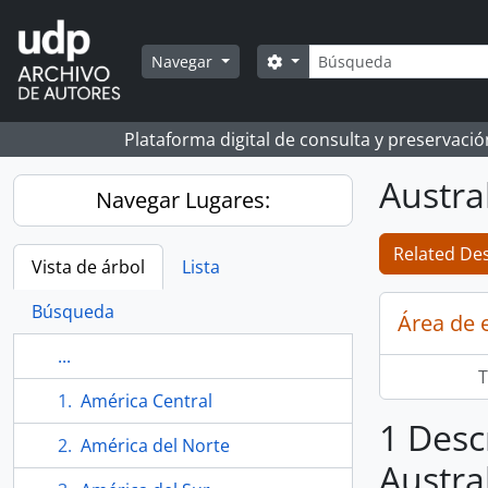
Skip to main content
Búsqueda
Search options
Navegar
Plataforma digital de consulta y preservaci
Austra
Navegar Lugares:
Related Des
Vista de árbol
Lista
Búsqueda
Área de 
...
T
América Central
1 Desc
América del Norte
Austra