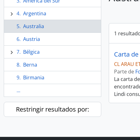
América del Sur
Argentina
Australia
1 resultad
Austria
Bélgica
Carta de 
CL ARAU E
Berna
Parte de
F
Birmania
La carta de
encontrado 
...
Lindi consu
Restringir resultados por: