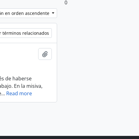
0
ción en orden ascendente
r términos relacionados
Añadir al portapapeles
ués de haberse
bajo. En la misiva,
e
…
Read more