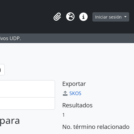
Iniciar sesión
Portapapeles
Idioma
Enlaces rápidos
hivos UDP.
)
Exportar
SKOS
Resultados
1
 para
No. término relacionado